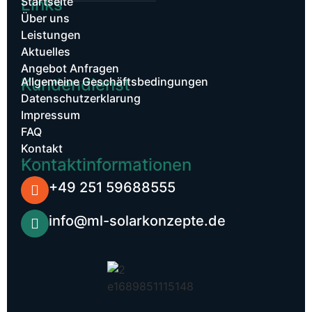
Links
Startseite
Über uns
Leistungen
Aktuelles
Angebot Anfragen
Kundendienst​
Allgemeine Geschäftsbedingungen
Datenschutzerklarung
Impressum
FAQ
Kontakt
Kontaktinformationen
+49 251 59688555
info@ml-solarkonzepte.de