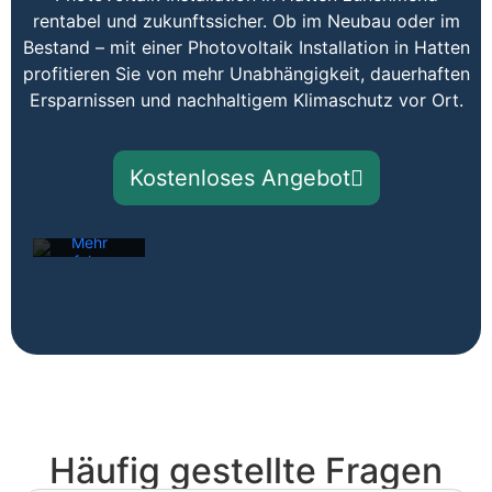
rentabel und zukunftssicher. Ob im Neubau oder im
Bestand – mit einer Photovoltaik Installation in Hatten
profitieren Sie von mehr Unabhängigkeit, dauerhaften
Mit dem
Ersparnissen und nachhaltigem Klimaschutz vor Ort.
Laden der
Karte
akzeptieren
Sie die
Kostenloses Angebot
Datenschutzerklärung
von
Google.
Mehr
erfahren
Karte
laden
Google
Maps immer
entsperren
Häufig gestellte Fragen