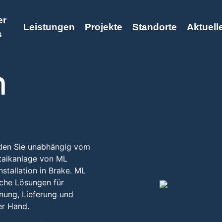
er
Leistungen
Projekte
Standorte
Aktuell
s
n
rden Sie unabhängig vom
ltaikanlage von ML
stallation in Brake. ML
iche Lösungen für
anung, Lieferung und
er Hand.