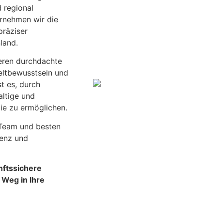
d regional
ernehmen wir die
präziser
hland.
ieren durchdachte
weltbewusstsein und
st es, durch
altige und
ie zu ermöglichen.
 Team und besten
renz und
nftssichere
 Weg in Ihre