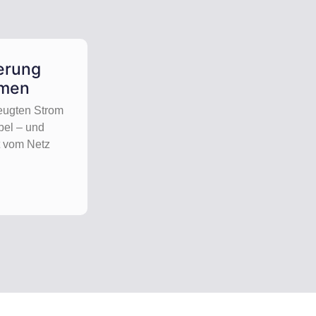
erung
emen
zeugten Strom
bel – und
t vom Netz