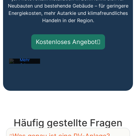
Neubauten und bestehende Gebäude – für geringere
Energiekosten, mehr Autarkie und klimafreundliches
Mit dem
Handeln in der Region.
Laden der
Karte
akzeptieren
Sie die
Kostenloses Angebot
Datenschutzerklärung
von
Google.
Mehr
erfahren
Karte
laden
Google
Maps immer
entsperren
Häufig gestellte Fragen