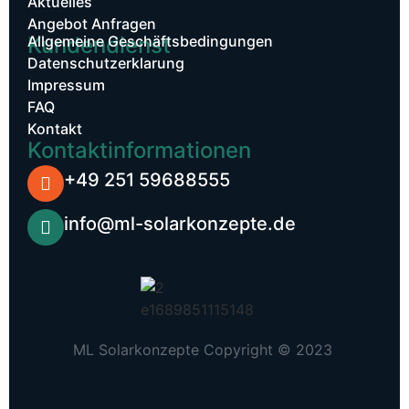
Aktuelles
Angebot Anfragen
Kundendienst​
Allgemeine Geschäftsbedingungen
Datenschutzerklarung
Impressum
FAQ
Kontakt
Kontaktinformationen
+49 251 59688555
info@ml-solarkonzepte.de
ML Solarkonzepte Copyright © 2023